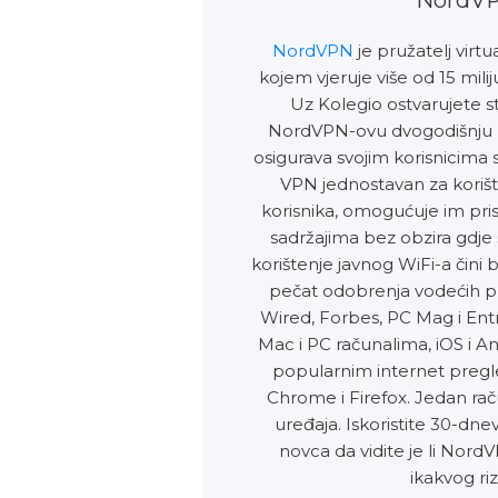
NordVPN
je pružatelj virt
kojem vjeruje više od 15 miliju
Uz Kolegio ostvarujete s
NordVPN-ovu dvogodišnju 
osigurava svojim korisnicima 
VPN jednostavan za korište
korisnika, omogućuje im pri
sadržajima bez obzira gdje s
korištenje javnog WiFi-a čini
pečat odobrenja vodećih pub
Wired, Forbes, PC Mag i Ent
Mac i PC računalima, iOS i An
popularnim internet pregl
Chrome i Firefox. Jedan raču
uređaja. Iskoristite 30-dn
novca da vidite je li Nord
ikakvog riz