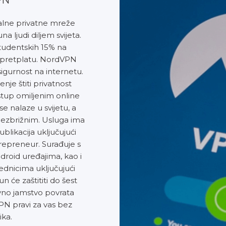
ualne privatne mreže
na ljudi diljem svijeta.
tudentskih 15% na
pretplatu. NordVPN
sigurnost na internetu.
nje štiti privatnost
stup omiljenim online
e nalaze u svijetu, a
 bezbrižnim. Usluga ima
likacija uključujući
repreneur. Surađuje s
droid uređajima, kao i
ednicima uključujući
n će zaštititi do šest
evno jamstvo povrata
VPN pravi za vas bez
ika.