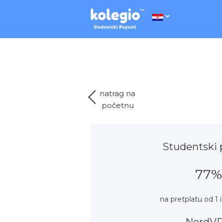
natrag na
početnu
Studentski 
77%
na pretplatu od 1 i
NordV