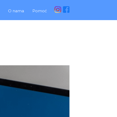
O nama
Pomoć