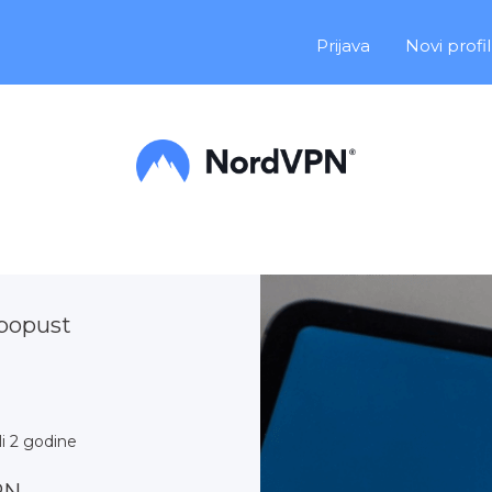
Prijava
Novi profil
popust
li 2 godine
PN