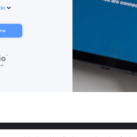
ude
line
prava pridržana |
Uvjeti korištenja
|
Politika privatnosti